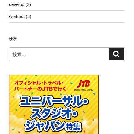
ン
develop
(2)
workout
(3)
検索
検
検
索
索: