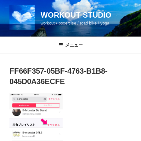
コ
ン
WORKOUT STUDIO
テ
workout / boxercise / road bike / yoga
ン
ツ
へ
メニュー
ス
キ
ッ
FF66F357-05BF-4763-B1B8-
プ
045D0A36ECFE