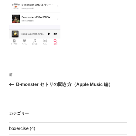
投
前
前
稿
の
B-monster セトリの聞き方（Apple Music 編）
ナ
投
ビ
稿
ゲ
ー
カテゴリー
シ
boxercise
(4)
ョ